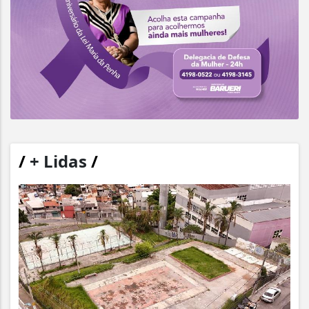
/
+ Lidas
/