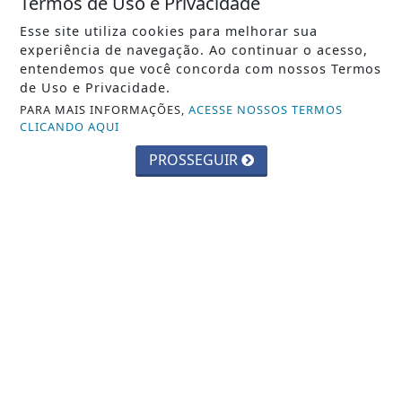
Termos de Uso e Privacidade
EDUCAÇÃO
Esse site utiliza cookies para melhorar sua
Inscrições para exame de proficiência
experiência de navegação. Ao continuar o acesso,
em português terminam quinta
entendemos que você concorda com nossos Termos
de Uso e Privacidade.
Saiba Mais
PARA MAIS INFORMAÇÕES,
ACESSE NOSSOS TERMOS
CLICANDO AQUI
PROSSEGUIR