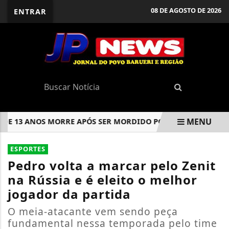
08 DE AGOSTO DE 2026
ENTRAR
MENU
 13 ANOS MORRE APÓS SER MORDIDO POR TUBARÃO EM PRAI
EM ALTA
ESPORTES
Pedro volta a marcar pelo Zenit
na Rússia e é eleito o melhor
jogador da partida
O meia-atacante vem sendo peça
fundamental nessa temporada pelo time