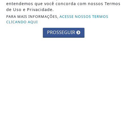
entendemos que você concorda com nossos Termos
de Uso e Privacidade.
PARA MAIS INFORMAÇÕES,
ACESSE NOSSOS TERMOS
CLICANDO AQUI
PROSSEGUIR
CIDADES
Parque Chico Anysio será revitalizado
e passará a se chamar Parque
Ecológico...
Saiba Mais