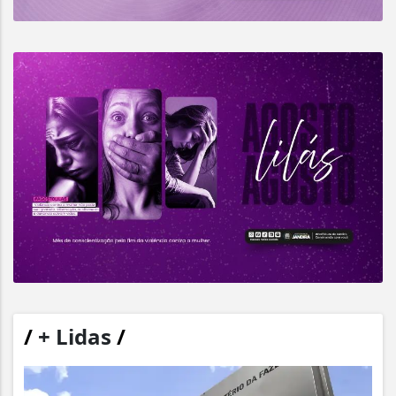
/
+ Lidas
/