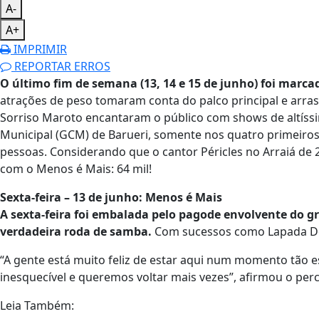
A-
A+
IMPRIMIR
REPORTAR ERROS
O último fim de semana (13, 14 e 15 de junho) foi marc
atrações de peso tomaram conta do palco principal e arra
Sorriso Maroto encantaram o público com shows de altíss
Municipal (GCM) de Barueri, somente nos quatro primeiros 
pessoas. Considerando que o cantor Péricles no Arraiá de
com o Menos é Mais: 64 mil!
Sexta-feira – 13 de junho: Menos é Mais
A sexta-feira foi embalada pelo pagode envolvente do 
verdadeira roda de samba.
Com sucessos como Lapada Del
“A gente está muito feliz de estar aqui num momento tão esp
inesquecível e queremos voltar mais vezes”, afirmou o per
Leia Também: