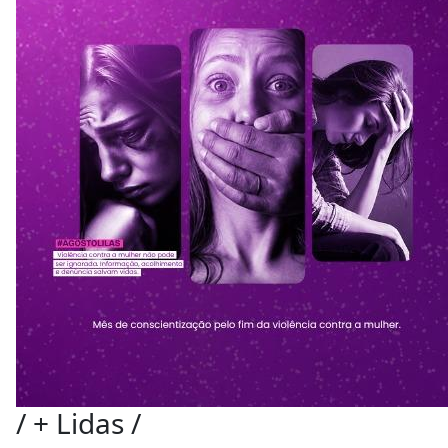
/
+ Lidas
/