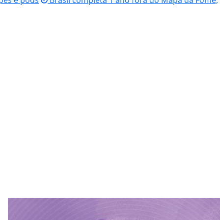
apes e pods
Brasil completa 1 ano fora do Mapa da Fome,