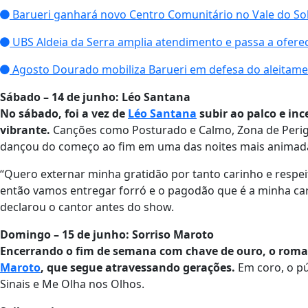
Barueri ganhará novo Centro Comunitário no Vale do So
UBS Aldeia da Serra amplia atendimento e passa a ofere
Agosto Dourado mobiliza Barueri em defesa do aleitam
Sábado – 14 de junho: Léo Santana
No sábado, foi a vez de
Léo Santana
subir ao palco e in
vibrante.
Canções como Posturado e Calmo, Zona de Perig
dançou do começo ao fim em uma das noites mais animada
“Quero externar minha gratidão por tanto carinho e respei
então vamos entregar forró e o pagodão que é a minha cara
declarou o cantor antes do show.
Domingo – 15 de junho: Sorriso Maroto
Encerrando o fim de semana com chave de ouro, o rom
Maroto
, que segue atravessando gerações.
Em coro, o pú
Sinais e Me Olha nos Olhos.