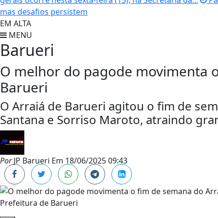
gerais ocorre nesta sexta-feira (15), na Secretaria da...
Pal
mas desafios persistem
EM ALTA
MENU
Barueri
O melhor do pagode movimenta o 
Barueri
O Arraiá de Barueri agitou o fim de s
Santana e Sorriso Maroto, atraindo gra
Por
JP Barueri
Em
18/06/2025 09:43
Prefeitura de Barueri