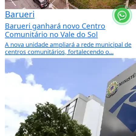
Barueri
Barueri ganhará novo Centro
Comunitário no Vale do Sol
A nova unidade ampliará a rede municipal de
centros comunitários, fortalecendo o...