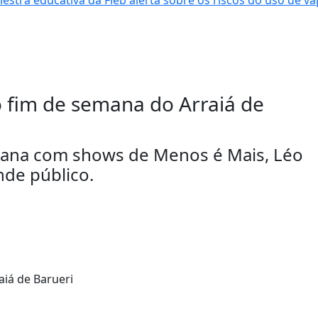
estra educativa da Fieb alerta sobre os riscos do uso de v
fim de semana do Arraiá de
emana com shows de Menos é Mais, Léo
nde público.