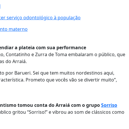
l
cer serviço odontológico à população
ento materno
cendiar a plateia com sua performance
o, Contatinho e Zurra de Toma embalaram o público, que
s do Arraiá.
to por Barueri. Sei que tem muitos nordestinos aqui,
cterística. Prometo que vocês vão se divertir muito”,
antismo tomou conta do Arraiá com o grupo
Sorriso
blico gritou “Sorriso!” e vibrou ao som de clássicos como