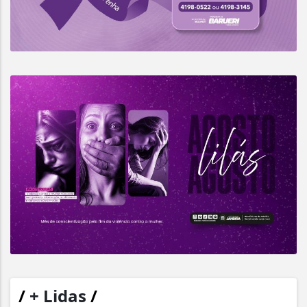
/
+ Lidas
/