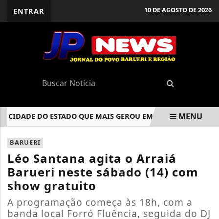
10 DE AGOSTO DE 2026
ENTRAR
MENU
CIDADE DO ESTADO QUE MAIS GEROU EMPREGOS FORMAIS EM 
EM ALTA
BARUERI
Léo Santana agita o Arraiá
Barueri neste sábado (14) com
show gratuito
A programação começa às 18h, com a
banda local Forró Fluência, seguida do DJ