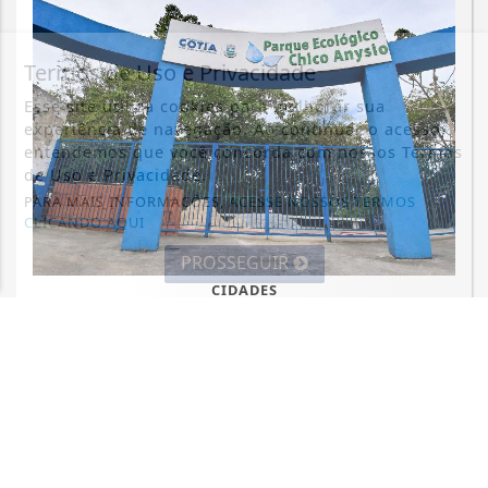
Termos de Uso e Privacidade
Esse site utiliza cookies para melhorar sua
experiência de navegação. Ao continuar o acesso,
entendemos que você concorda com nossos Termos
de Uso e Privacidade.
PARA MAIS INFORMAÇÕES,
ACESSE NOSSOS TERMOS
CLICANDO AQUI
PROSSEGUIR
CIDADES
Parque Chico Anysio será revitalizado
e passará a se chamar Parque
Ecológico...
Saiba Mais