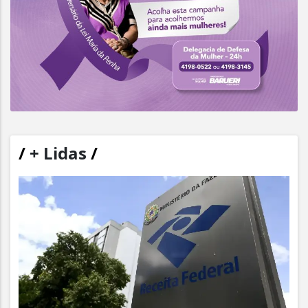
/
+ Lidas
/