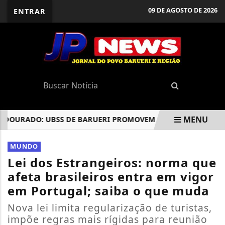
09 DE AGOSTO DE 2026
ENTRAR
MENU
URADO: UBSS DE BARUERI PROMOVEM AÇÕES DE INCENTIVO
EM ALTA
MUNDO
Lei dos Estrangeiros: norma que
afeta brasileiros entra em vigor
em Portugal; saiba o que muda
Nova lei limita regularização de turistas,
impõe regras mais rígidas para reunião