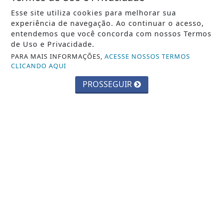
Parque Chico Anysio será revitalizado
Esse site utiliza cookies para melhorar sua
e passará a se chamar Parque
experiência de navegação. Ao continuar o acesso,
Ecológico...
entendemos que você concorda com nossos Termos
de Uso e Privacidade.
Saiba Mais
PARA MAIS INFORMAÇÕES,
ACESSE NOSSOS TERMOS
CLICANDO AQUI
PROSSEGUIR