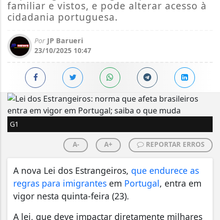
familiar e vistos, e pode alterar acesso à
cidadania portuguesa.
Por
JP Barueri
23/10/2025 10:47
G1
A-
A+
REPORTAR ERROS
A nova Lei dos Estrangeiros,
que endurece as
regras para imigrantes
em
Portugal
, entra em
vigor nesta quinta-feira (23).
A lei, que deve impactar diretamente milhares