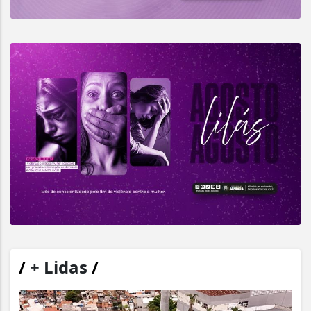
/
+ Lidas
/