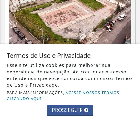
BARUERI
Termos de Uso e Privacidade
Barueri ganhará novo Centro
Esse site utiliza cookies para melhorar sua
Comunitário no Vale do Sol
experiência de navegação. Ao continuar o acesso,
entendemos que você concorda com nossos Termos
Saiba Mais
de Uso e Privacidade.
PARA MAIS INFORMAÇÕES,
ACESSE NOSSOS TERMOS
CLICANDO AQUI
PROSSEGUIR