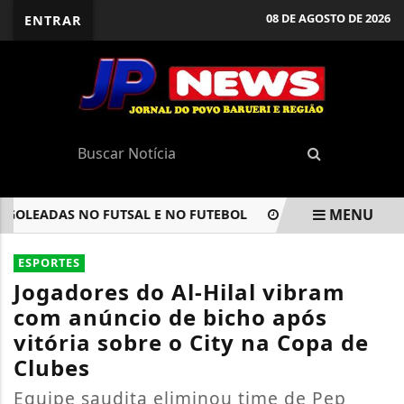
08 DE AGOSTO DE 2026
ENTRAR
MENU
EADAS NO FUTSAL E NO FUTEBOL
ASSÉDIO ELEITORAL N
EM ALTA
ESPORTES
Jogadores do Al-Hilal vibram
com anúncio de bicho após
vitória sobre o City na Copa de
Clubes
Equipe saudita eliminou time de Pep