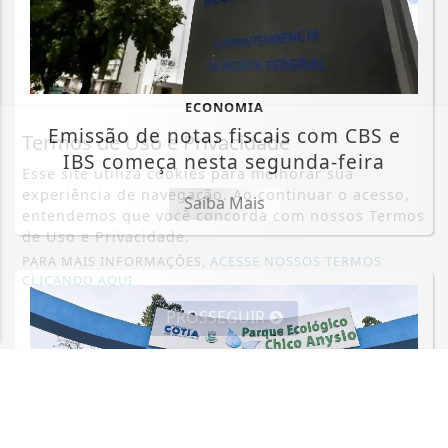
ECONOMIA
Emissão de notas fiscais com CBS e
Termos de Uso e Privacidade
IBS começa nesta segunda-feira
Esse site utiliza cookies para melhorar sua
experiência de navegação. Ao continuar o acesso,
Saiba Mais
entendemos que você concorda com nossos Termos
de Uso e Privacidade.
PARA MAIS INFORMAÇÕES,
ACESSE NOSSOS TERMOS
CLICANDO AQUI
PROSSEGUIR