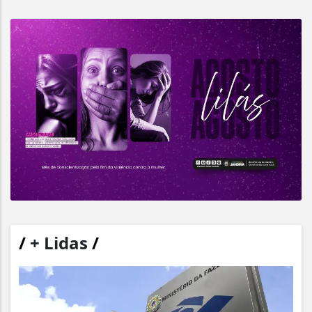
/
+ Lidas
/