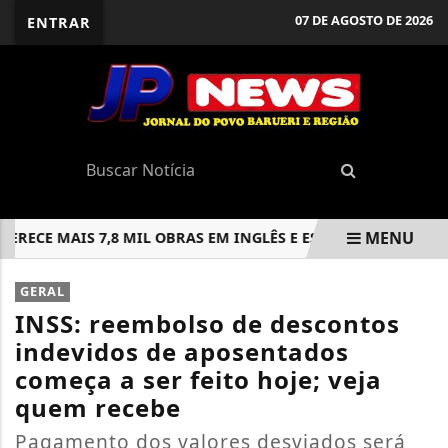
07 DE AGOSTO DE 2026
ENTRAR
MENU
CE MAIS 7,8 MIL OBRAS EM INGLÊS E ESPANHOL
REGULAR
EM ALTA
GERAL
INSS: reembolso de descontos
indevidos de aposentados
começa a ser feito hoje; veja
quem recebe
Pagamento dos valores desviados será