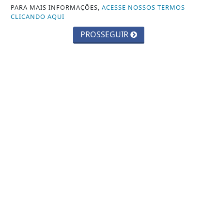
Saiba Mais
PARA MAIS INFORMAÇÕES,
ACESSE NOSSOS TERMOS
CLICANDO AQUI
PROSSEGUIR
EDUCAÇÃO
Inscrições para exame de proficiência
em português terminam quinta