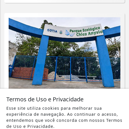
CIDADES
Termos de Uso e Privacidade
Parque Chico Anysio será revitalizado
Esse site utiliza cookies para melhorar sua
e passará a se chamar Parque
experiência de navegação. Ao continuar o acesso,
Ecológico...
entendemos que você concorda com nossos Termos
de Uso e Privacidade.