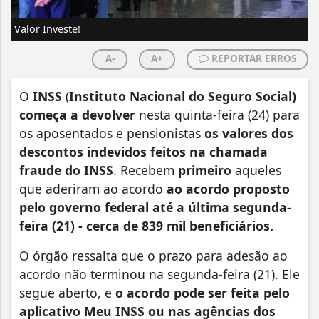
Valor Investe!
A-
A+
REPORTAR ERROS
O
INSS
(
Instituto Nacional do Seguro Social)
começa a devolver
nesta quinta-feira (24) para
os aposentados e pensionistas
os valores dos
descontos indevidos feitos na chamada
fraude do INSS
. Recebem
primeiro
aqueles
que aderiram ao acordo
ao acordo proposto
pelo governo federal até a última segunda-
feira (21) - cerca de 839 mil beneficiários.
O órgão ressalta que
o prazo para adesão ao
acordo não terminou na segunda-feira (21)
. Ele
segue aberto, e
o acordo pode ser feita pelo
aplicativo Meu INSS ou nas agências dos