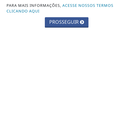
Saiba Mais
PARA MAIS INFORMAÇÕES,
ACESSE NOSSOS TERMOS
CLICANDO AQUI
PROSSEGUIR
EDUCAÇÃO
Inscrições para exame de proficiência
em português terminam quinta