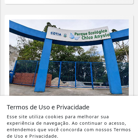
CIDADES
Termos de Uso e Privacidade
Parque Chico Anysio será revitalizado
Esse site utiliza cookies para melhorar sua
e passará a se chamar Parque
experiência de navegação. Ao continuar o acesso,
Ecológico...
entendemos que você concorda com nossos Termos
de Uso e Privacidade.