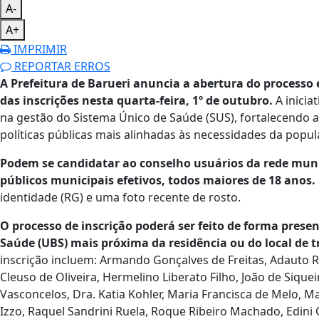
A-
A+
IMPRIMIR
REPORTAR ERROS
A Prefeitura de Barueri anuncia a abertura do processo 
das inscrições nesta quarta-feira, 1º de outubro.
A inici
na gestão do Sistema Único de Saúde (SUS), fortalecendo a 
políticas públicas mais alinhadas às necessidades da popu
Podem se candidatar ao conselho usuários da rede muni
públicos municipais efetivos, todos maiores de 18 anos.
identidade (RG) e uma foto recente de rosto.
O processo de inscrição poderá ser feito de forma prese
Saúde (UBS) mais próxima da residência ou do local de t
inscrição incluem: Armando Gonçalves de Freitas, Adauto R
Cleuso de Oliveira, Hermelino Liberato Filho, João de Siquei
Vasconcelos, Dra. Katia Kohler, Maria Francisca de Melo, 
Izzo, Raquel Sandrini Ruela, Roque Ribeiro Machado, Edini C