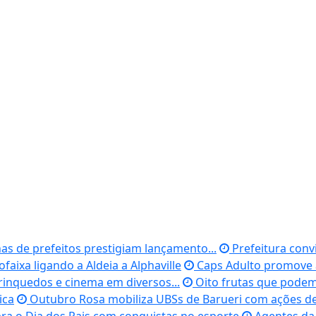
s de prefeitos prestigiam lançamento...
Prefeitura conv
ofaixa ligando a Aldeia a Alphaville
Caps Adulto promove 
rinquedos e cinema em diversos...
Oito frutas que podem 
ica
Outubro Rosa mobiliza UBSs de Barueri com ações d