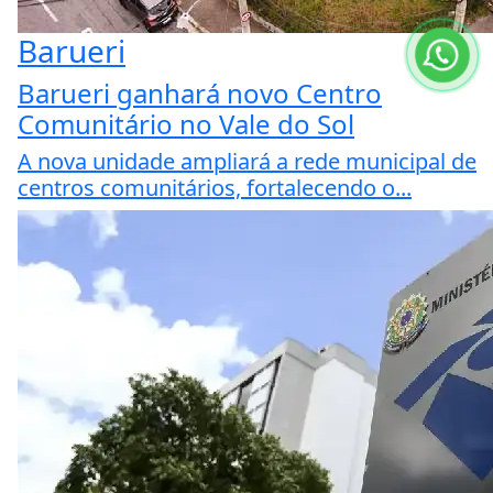
Barueri
Barueri ganhará novo Centro
Comunitário no Vale do Sol
A nova unidade ampliará a rede municipal de
centros comunitários, fortalecendo o...