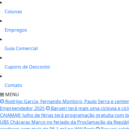
Colunas
Empregos
Guia Comercial
Cupons de Desconto
Contato
MENU
Rodrigo Garcia, Fernando Montoro, Paulo Serra e centena
Empreendedor 2025
Barueri terá mais uma ciclovia e cicl
CAJAMAR: Julho de férias terá programação gratuita com b
UBS Chácaras Marco no feriado da Proclamação da Repúbl