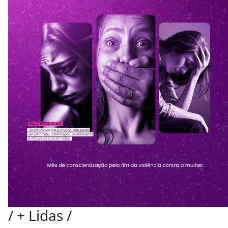
/
+ Lidas
/