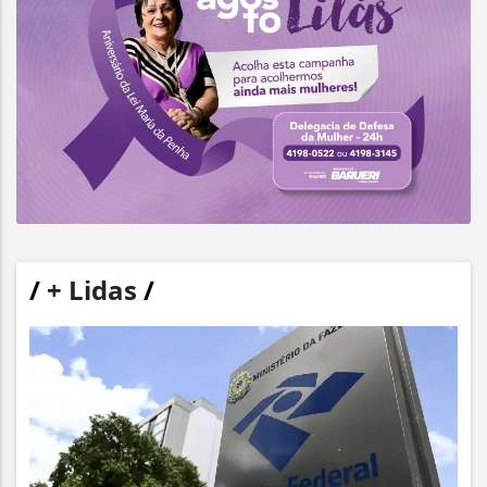
/
+ Lidas
/