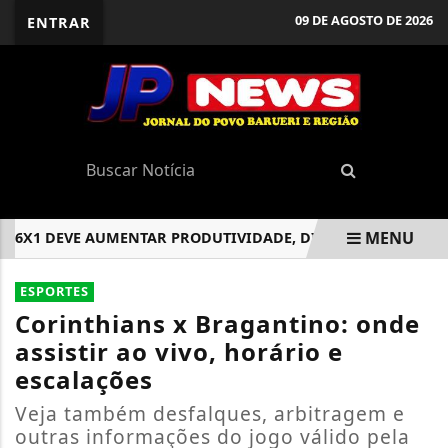
09 DE AGOSTO DE 2026
ENTRAR
MENU
X1 DEVE AUMENTAR PRODUTIVIDADE, DIZ BOULOS
JANDIR
EM ALTA
ESPORTES
Corinthians x Bragantino: onde
assistir ao vivo, horário e
escalações
Veja também desfalques, arbitragem e
outras informações do jogo válido pela