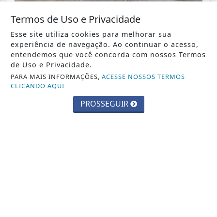
CIDADES
Termos de Uso e Privacidade
Parque Chico Anysio será revitalizado
Esse site utiliza cookies para melhorar sua
e passará a se chamar Parque
experiência de navegação. Ao continuar o acesso,
Ecológico...
entendemos que você concorda com nossos Termos
de Uso e Privacidade.
Saiba Mais
PARA MAIS INFORMAÇÕES,
ACESSE NOSSOS TERMOS
CLICANDO AQUI
PROSSEGUIR