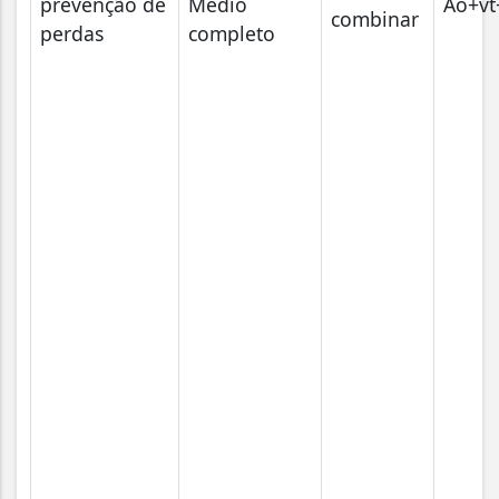
prevenção de
Médio
Ao+v
combinar
perdas
completo