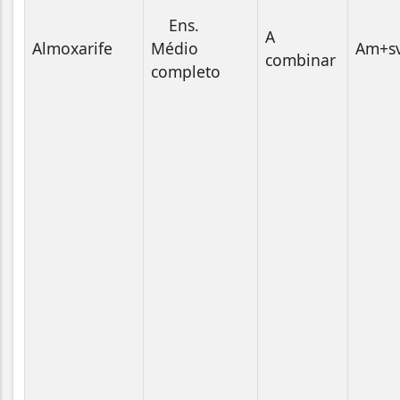
Ens.
A
Almoxarife
Médio
Am+s
combinar
completo