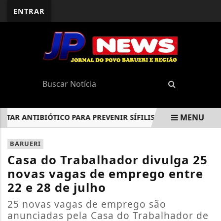
ENTRAR
MENU
R ANTIBIÓTICO PARA PREVENIR SÍFILIS E CLAMÍDIA
IPRE
EM ALTA
BARUERI
Casa do Trabalhador divulga 25
novas vagas de emprego entre
22 e 28 de julho
25 novas vagas de emprego são
anunciadas pela Casa do Trabalhador de