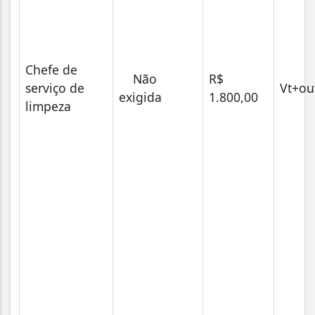
Chefe de
Não
R$
serviço de
Vt+ou
exigida
1.800,00
limpeza