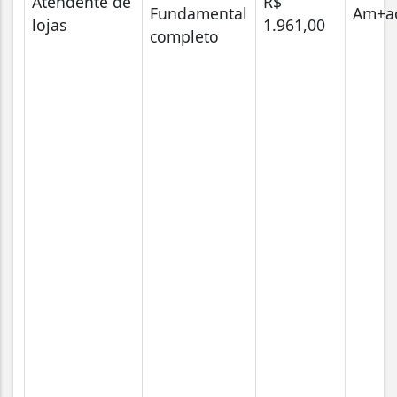
Atendente de
R$
Fundamental
Am+a
lojas
1.961,00
completo