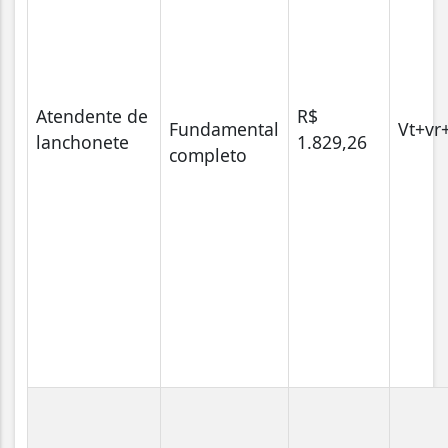
Atendente de
R$
Fundamental
Vt+vr
lanchonete
1.829,26
completo