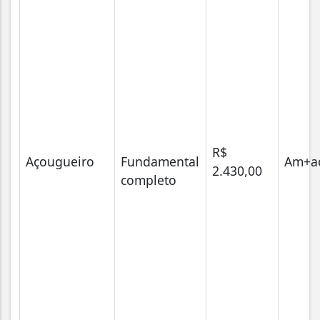
R$
Açougueiro
Fundamental
Am+a
2.430,00
completo