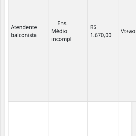
Ens.
Atendente
R$
Médio
Vt+a
balconista
1.670,00
incompl