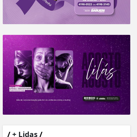
/
+ Lidas
/