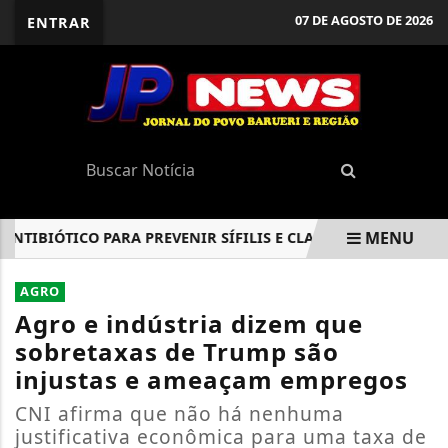
07 DE AGOSTO DE 2026
ENTRAR
MENU
IBIÓTICO PARA PREVENIR SÍFILIS E CLAMÍDIA
CAJAMAR C
EM ALTA
AGRO
Agro e indústria dizem que
sobretaxas de Trump são
injustas e ameaçam empregos
CNI afirma que não há nenhuma
justificativa econômica para uma taxa de