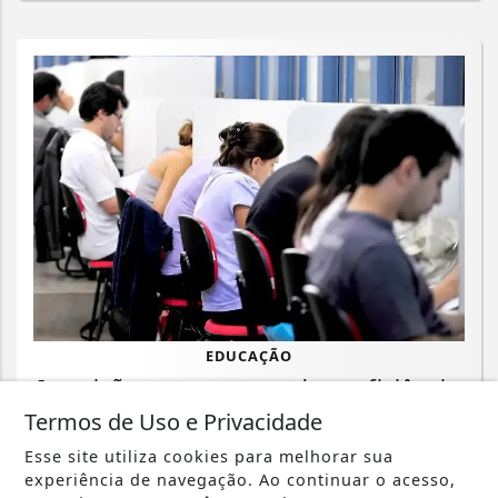
EDUCAÇÃO
Inscrições para exame de proficiência
em português terminam quinta
Termos de Uso e Privacidade
Esse site utiliza cookies para melhorar sua
Saiba Mais
experiência de navegação. Ao continuar o acesso,