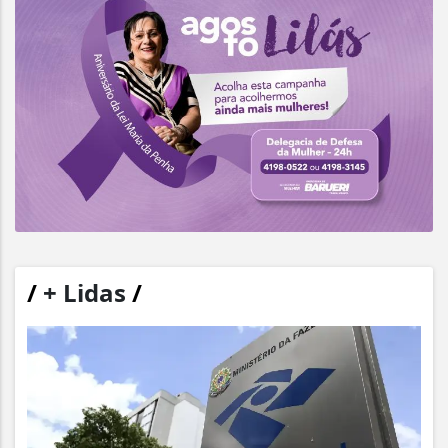
/
+ Lidas
/