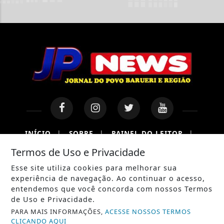
INÍCIO
|
SOBRE
|
PAINEL DO LEITOR
|
Termos de Uso e Privacidade
TERMOS DE USO E PRIVACIDADE
|
CONTATO
Esse site utiliza cookies para melhorar sua
experiência de navegação. Ao continuar o acesso,
entendemos que você concorda com nossos Termos
de Uso e Privacidade.
PARA MAIS INFORMAÇÕES,
ACESSE NOSSOS TERMOS
CLICANDO AQUI