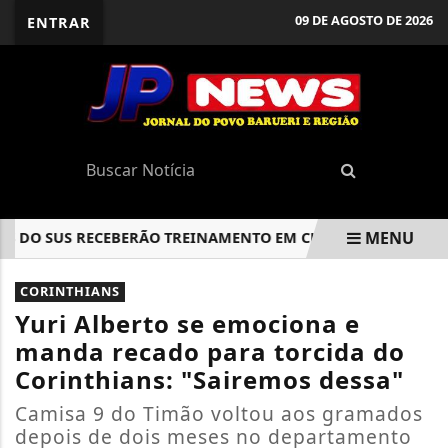
09 DE AGOSTO DE 2026
ENTRAR
MENU
O SUS RECEBERÃO TREINAMENTO EM CUIDADOS PALIATIVOS
EM ALTA
CORINTHIANS
Yuri Alberto se emociona e
manda recado para torcida do
Corinthians: "Sairemos dessa"
Camisa 9 do Timão voltou aos gramados
depois de dois meses no departamento