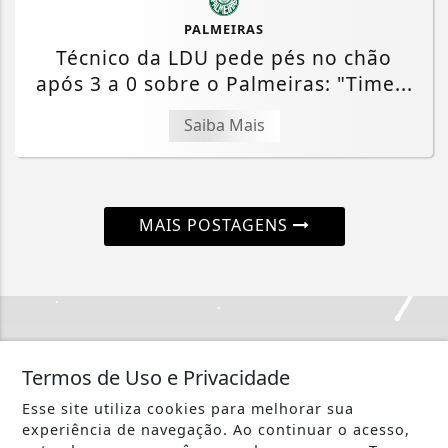
PALMEIRAS
Técnico da LDU pede pés no chão
após 3 a 0 sobre o Palmeiras: "Time...
Saiba Mais
MAIS POSTAGENS
Crie sua conta e confira as
Termos de Uso e Privacidade
vantagens do Portal
Esse site utiliza cookies para melhorar sua
Você pode ler matérias exclusivas, anunciar
experiência de navegação. Ao continuar o acesso,