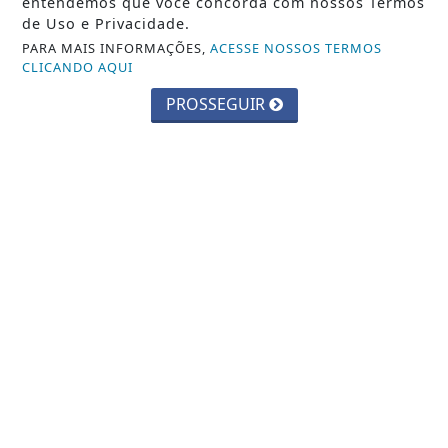
classificados e muito mais!
entendemos que você concorda com nossos Termos
de Uso e Privacidade.
PARA MAIS INFORMAÇÕES,
ACESSE NOSSOS TERMOS
CRIAR MINHA CONTA
CLICANDO AQUI
PROSSEGUIR
INÍCIO
|
SOBRE
|
PAINEL DO LEITOR
|
TERMOS DE USO E PRIVACIDADE
|
CONTATO