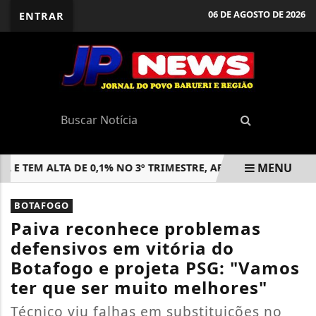
06 DE AGOSTO DE 2026
ENTRAR
MENU
TEM ALTA DE 0,1% NO 3º TRIMESTRE, APONTA IBGE
CAIXA 
EM ALTA
BOTAFOGO
Paiva reconhece problemas
defensivos em vitória do
Botafogo e projeta PSG: "Vamos
ter que ser muito melhores"
Técnico viu falhas em substituições no