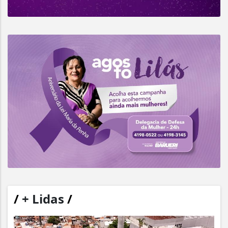
/
+ Lidas
/