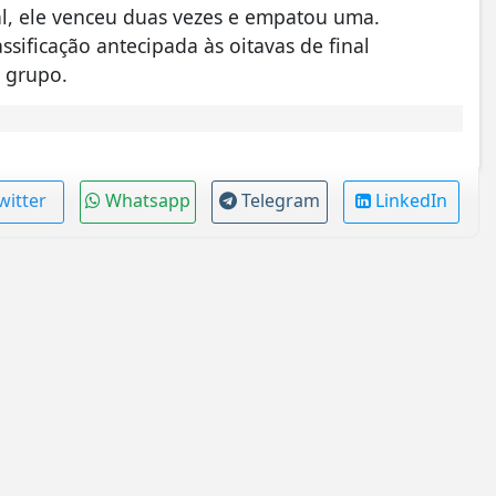
enal, ele venceu duas vezes e empatou uma.
assificação antecipada às oitavas de final
 grupo.
witter
Whatsapp
Telegram
LinkedIn