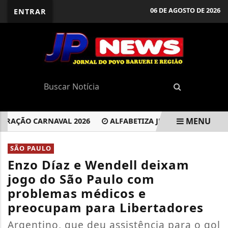
06 DE AGOSTO DE 2026
ENTRAR
MENU
AÇÃO CARNAVAL 2026
ALFABETIZA JUNTOS SP: CRIANÇAS 
EM ALTA
SÃO PAULO
Enzo Díaz e Wendell deixam
jogo do São Paulo com
problemas médicos e
preocupam para Libertadores
Argentino, que deu assistência para o gol