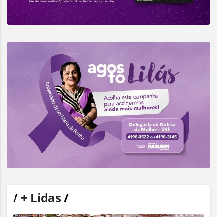
/
+ Lidas
/