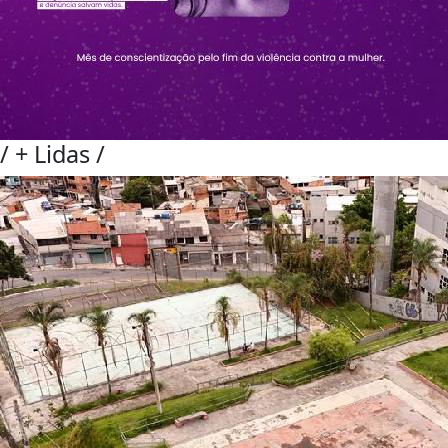
/
+ Lidas
/