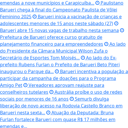
emendas a nove municípios e Carapicuíba...
Paulistano
Barueri chega à final do Campeonato Paulista de Vôlei
Feminino 2025
Barueri inicia a vacinação de crianças e
adolescentes menores de 15 anos neste sábado (27)
Barueri abre 15 novas vagas de trabalho nesta semana
Prefeitura de Barueri oferece curso gratuito de
planejamento financeiro para empreendedores
Ao lado
do Presidente da Câmara Municipal Wilson Zufa o
Secretário de Esportes Tom Moisés...
Ao lado do Ex-
prefeito Rubens Furlan o Prefeito de Barueri Beto Piteri
inaugurou o Parque da...
Barueri incentiva a população a
participar da campanha de doações para o Programa
Amigo Pet
Vereadores aprovam reajuste para
conselheiros tutelares
Austrália proíbe o uso de redes
sociais por menores de 16 anos
Semurb divulga
liberação de novo acesso na Rodovia Castello Branco em
Barueri nesta sexta...
Atuação da Deputada: Bruna
Furlan fortalece Barueri com quase R$ 17 milhões em
emendas e...