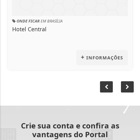
AR
EM BRASÍLIA
CONTRATAR SE
ntral
Max Pedreir
+
INFORMAÇÕES
Crie sua conta e confira as
vantagens do Portal