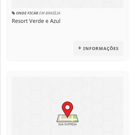
AR
EM BRASÍLIA
ONDE COMER
E
erde e Azul
Inova Panifi
+
INFORMAÇÕES