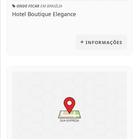
AR
EM BRASÍLIA
ONDE FICAR
EM
utique Elegance
Pousada Sol
+
INFORMAÇÕES